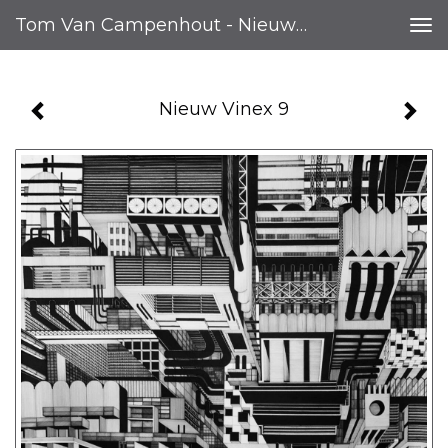
Tom Van Campenhout - Nieuw Vinex 9
Tog
nav
Nieuw Vinex 9