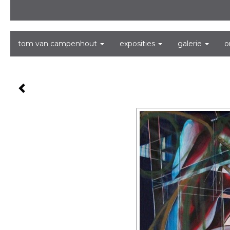
tom van campenhout
exposities
galerie
o