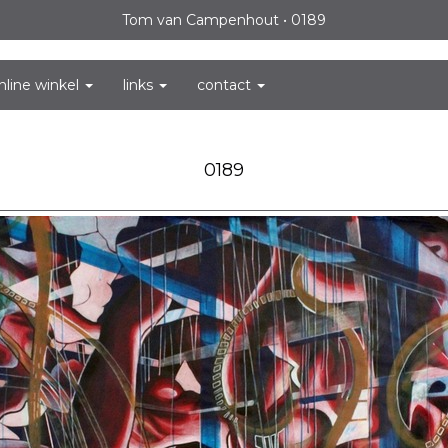
Tom van Campenhout
0189
nline winkel
links
contact
0189