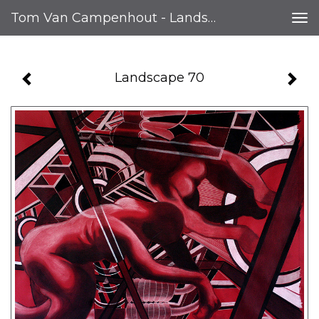
Tom Van Campenhout - Landscape 70
Tog
nav
Landscape 70