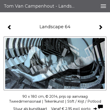
Tom Van Campenhout - Landscape 64
Tog
nav
Landscape 64
90 x 180 cm, © 2014, prijs op aanvraag
Tweedimensionaal | Tekenkunst | Stift / Krijt / Potlood
Stuur als kunstkaart
Vanaf € 2,95 excl. porto